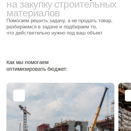
Этапы
Как строится работа
над
заявкой
Принимаем заявку
1
в любом формате
Фото, рукописный список,
спецификация — нам не нужен
«идеальный» файл, чтобы начать
работу
Уточняем спорные
2
и важные позиции
Задаём вопросы, чтобы не привезти
«что-то похожее», а собрать
действительно нужную поставку