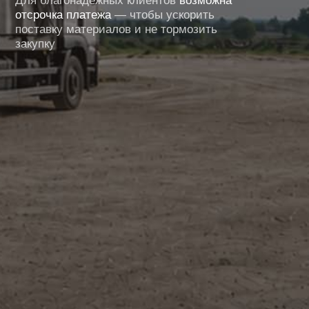
О нас
Суперстрой — поставщик
строительных
материалов
с 2015 года
Начинали работу с комплектации
строительными материалами крупных
торговых центров на Урале
Сегодня мы: