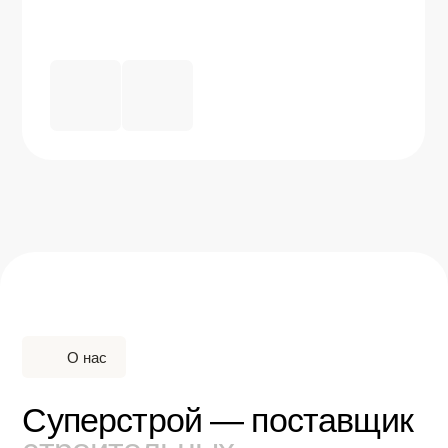
Самойленко Р.И.,
Генеральный директор
ООО «ОВК Гарант»
«Компания ООО "СуперСтрой-М»
всегда осуществляет доставку
точно в срок и в соответствии
с договором"