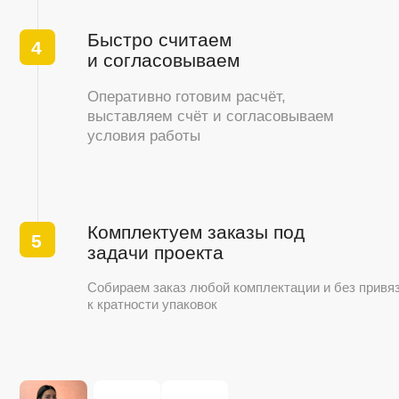
Электроинструмент
Перфораторы
УШМ
Шуруповерты
Дрели
...