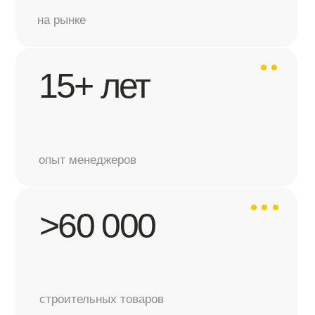
поставок организовали
Выгода
Снижаем ваши затраты
на закупку строительных
материалов
Помогаем решить задачу, а не продать товар,
разбираемся в задаче и подбираем то,
что действительно нужно под ваш объект
Как мы помогаем
оптимизировать бюджет: