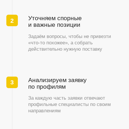
инструмент
Молотки
Буры
Сверла
Шпатели
Кисти
...
Сварочное
оборудование
Сварочные аппараты
Электроды
Маски
...