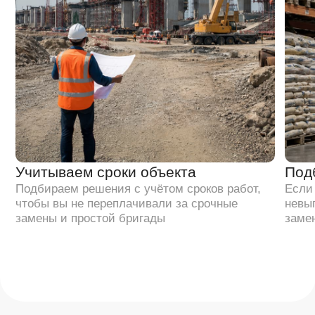
Анализируем заявку
3
по профилям
За каждую часть заявки отвечают
профильные специалисты по своим
направлениям
Быстро считаем
4
и согласовываем
Оперативно готовим расчёт,
выставляем счёт и согласовываем
условия работы
Комплектуем заказы под
5
задачи проекта
Собираем заказ любой комплектации и без привязки
к кратности упаковок