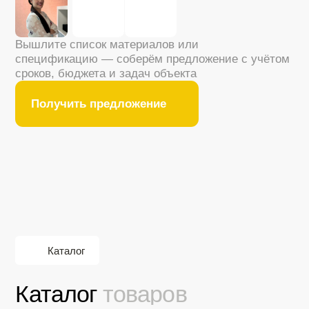
Электротехническая
продукция
Изолента
Бирки кабельные
Клеммы
Наконечники
Кабели
...
Все товары