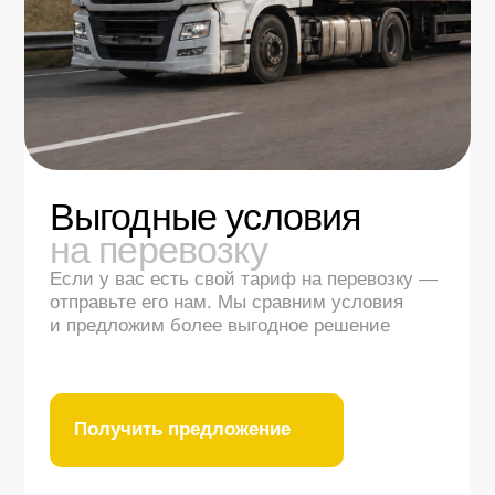
Генеральный директор
ООО «Стройсфера»
«Благодаря слаженной работе
вашего коллектива мы можем
уверенно планировать график
строительства и сдавать объекты
в оговорённые сроки»
За время нашей совместной работы
«СуперСтрой-М» зарекомендовала себя как
профессиональный и ответственный
поставщик строительных материалов.
Особенно хотим отметить: стабильность
поставок даже в высокий строительный
сезон; качество материалов,
соответствующее всем заявленным
характеристикам; оперативное...
Смотреть благодарственное письмо