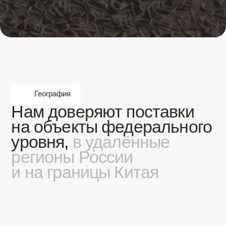
Доставляем от Москвы
до Владивостока
Поставляем строительные материалы,
инженерную сантехнику, электрику,
инструмент и расходные материалы
по всей России