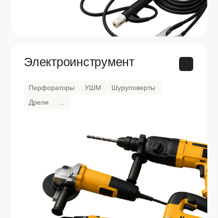
Аккредитованные исполнители
гособоронзаказа
Обеспечим полную прозрачность и
отчетность. По нам
у вашей налоговой не
будет вопросов
и требований
Доставка от 4 часов по Мск, от
1 дня по России
Сотрудничаем с ведущими транспортными и
логистическими компаниями. Поэтому
организуем быструю доставку даже на
Дальний Восток
Гибкие условия оплаты
Для благонадёжных клиентов
возможна
отсрочка платежа
— чтобы ускорить
поставку материалов и не тормозить
закупку