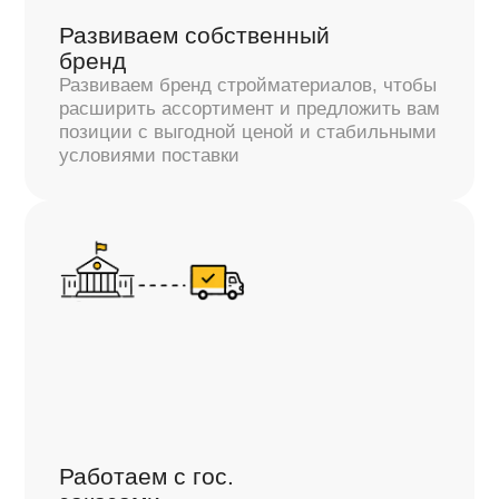
Р.3. Нургалиева,
Генеральный директор
ООО «Простые решения»
«За время работы мы убедились,
что СуперСтрой-М» - это
ответственный поставщик, который
дорожит своей репутацией"
Общество с ограниченной ответственностью
«Простые решения» выражает искреннюю
благодарность коллективу общества
с ограниченной ответственностью
«СуперСтрой-М» за надёжное
и своевременное обеспечение
строительными материалами в рамках
нашего сотрудничества…