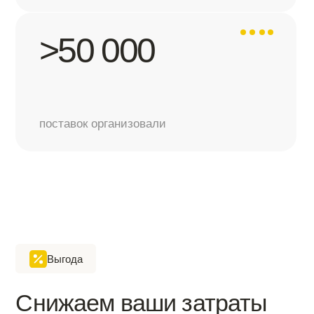
Учитываем сроки объекта
Подбираем аналоги
Подбираем решения с учётом сроков работ,
Если нужная позиция недос
чтобы вы не переплачивали за срочные
невыгодна по срокам и цен
замены и простой бригады
замену