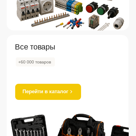
География
Нам доверяют поставки
на объекты федерального
уровня
,
в удалённые
регионы России
и на границы Китая
Москва
Якутск
Санкт-
Благовещенск
Петербург
Владивосток
Томск
Хабаровск