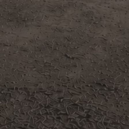
Развиваем собственный
бренд
Развиваем бренд стройматериалов, чтобы
расширить ассортимент и предложить вам
позиции с выгодной ценой и стабильными
условиями поставки
Работаем с гос.
заказами
Работаем с объектами, где важны сроки,
точность поставки и прозрачные
документы — от крупных строек
до государственных проектов