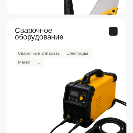
Поставки
стройматериалов без
лишних затрат, рисков
и головных болей
Работаем без бюрократии
Быстро проверяем договоры, согласовываем
условия и
не затягиваем старт работы
из-за
бюрократии
Комплектуем даже
непрофильные позиции
Если для полной комплектации не хватает
отдельной позиции,
докупим товар по пути
и
привезем вместе с основным заказом
К заявке подключаются
профильные специалисты
Заказ разбирают не универсальные
менеджеры, а
специалисты с опытом
более 15 лет
в своих направлениях