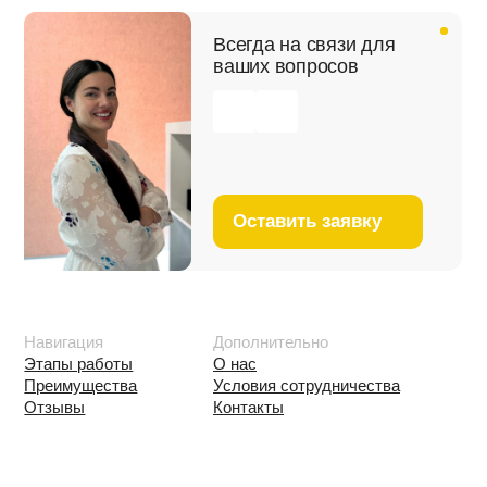
Отзывы
Контакты
Каталог
Ручной инструмент
Электроинструмент
Средства защиты труда
Крепежные изделия
Электротехническая продукция
Телефон
+7 495 215 11 60
Почта
info@superstroy.ru
Адрес склада
Москва, ул. Адмирала
Корнилова, 37с7